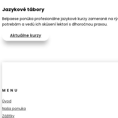
Jazykové tábory
Belpaese ponúka profesionálne jazykové kurzy zamerané na rých
potrebám a vedú ich skúsení lektori s dlhoročnou praxou.
Aktuálne kurzy
MENU
Úvod
Naša ponuka
Zážitky